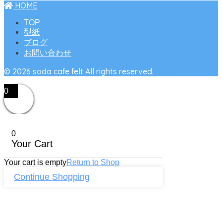
HOME
TOP
型紙
ブログ
お問い合わせ
© 2026 soda cafe felt All rights reserved.
0
0
Your Cart
Your cart is empty
Return to Shop
Continue Shopping